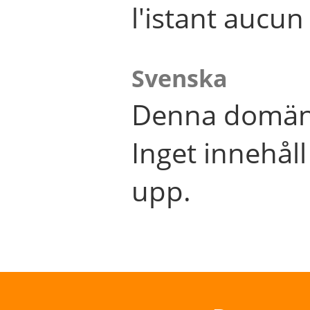
l'istant aucu
Svenska
Denna domän 
Inget innehål
upp.